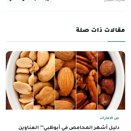
🔗
📱
f
𝕏
شارك المقال:
مقالات ذات صلة
عن الامارات
دليل أشهر المحامص في أبوظبي’’ العناوين