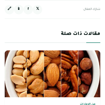
🔗
📱
f
𝕏
شارك المقال:
مقالات ذات صلة
عن الامارات