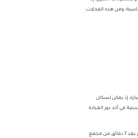
اسية، ومن هذه المحلات:
ق القريبة من المجمع فيما لا يتجاوز 30 دقيقة بالسيارة، إذ يمكن لسكان
ينية في أحد دور العبادة
أقرب المساجد للمجمع هما مسجدا السلام والمرابع العربية، ويقع كلاهما على بعد 7 دقائق من مجمع