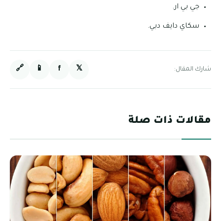
جي بي ار.
سكاي دايف دبي.
🔗
📱
f
𝕏
شارك المقال:
مقالات ذات صلة