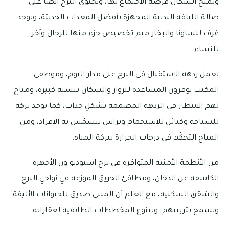
وتمنح السكان فرصة الاجتماع بها، ويحتوي البرج أيضًا على
صالة اللياقة البدنية المجهزة بأفضل المعدات الحديثة، وتوجد
غرف للساونا والبخار متم تخصيص جزء منها للرجال وآخر
للنساء.
تعمل ردهة الاستقبال في البرج على مدار اليوم، وموظفي
المكتب يوفرون المساعدة للزوار والسكان بنسبة كبيرة، ومتاح
لهم الانتظار في الردهة المصممة بشكلٍ جذاب، كما توجد بركة
للسباحة وكبائن للاستحمام وتراس يتشمّس به الأفراد، ومن
المتاح التحكّم في درجات الحرارة ببركة المياه.
من الأنظمة الأمنية المتوافرة في برج استوديو ون الأجهزة
الكاشفة عن الدخان، ومطافئ الحريق الموزعة في نواحي البرج
والشقق السكنية، مع العلم أن المبنى صديق للحيوانات الأليفة
ويسمح بتربيتهم، وتتنوع المخططات الطابقية لعقاراته.