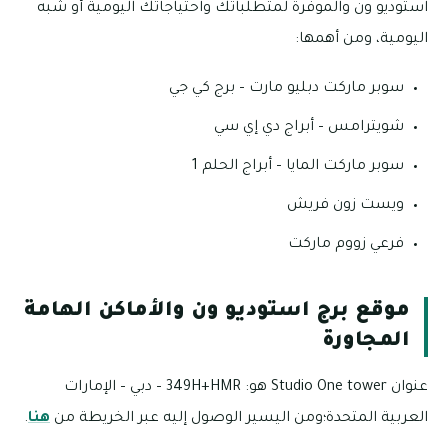
استوديو ون والموفرة لمتطلباتك واحتياجاتك اليومية أو شبه
اليومية، ومن أهمها:
سوبر ماركت دبليو مارت – برج كي جي
شويترامس – أبراج دي إي سي
سوبر ماركت المايا – أبراج الحلم 1
ويست زون فريش
فرعي زووم ماركت
موقع برج استوديو ون والأماكن الهامة
المجاورة
عنوان Studio One tower هو: 349H+HMR – دبي – الإمارات
العربية المتحدة؛ومن اليسير الوصول إليه عبر الخريطة من
هنا
.