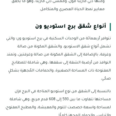
ومنها دبي مارينا مول، وممشى دبي مارينا، وهو ما يحقق
معايير نمط الحياة العصري والمتكامل.
أنواع شقق برج استوديو ون
تتوافر أربعمائة من الوحدات السكنية في برج استوديو ون؛ والتي
تشمل أنواع شقق الاستوديو، والشقق المكونة من صالة
وغرفة، بالإضافة إلى الشقق المكونة من صالة وغرفتين، وتمتد
النوافذ من أرضية الشقة إلى سقفها، وهي شاملة للمطابخ
المفتوحة ذات المساحة الصغيرة، والحمامات المُجهزة بشكلٍ
صحّي.
بالنسبة إلى الشقق من نوع استوديو المتاحة في البرج فإن
مساحتها تتفاوت ما بين 593 إلى 608 قدم مربع، وهي شاملة
لمساحة واسعة خصصت للنوم والمعيشة، والمطبخ المفتوح،
والتراس، والحمام المجهز كاملًا.