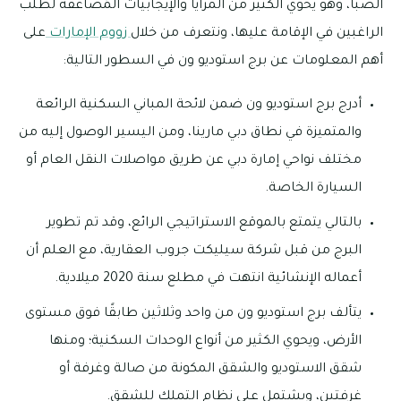
الصبا، وهو يحوي الكثير من المزايا والإيجابيات المُضاعفة لطلب
الراغبين في الإقامة عليها، ونتعرف من خلال
زووم الإمارات
على
أهم المعلومات عن برج استوديو ون في السطور التالية:
أدرج برج استوديو ون ضمن لائحة المباني السكنية الرائعة
والمتميزة في نطاق دبي مارينا، ومن اليسير الوصول إليه من
مختلف نواحي إمارة دبي عن طريق مواصلات النقل العام أو
السيارة الخاصة.
بالتالي يتمتع بالموقع الاستراتيجي الرائع، وقد تم تطوير
البرج من قبل شركة سيليكت جروب العقارية، مع العلم أن
أعماله الإنشائية انتهت في مطلع سنة 2020 ميلادية.
يتألف برج استوديو ون من واحد وثلاثين طابقًا فوق مستوى
الأرض، ويحوي الكثير من أنواع الوحدات السكنية؛ ومنها
شقق الاستوديو والشقق المكونة من صالة وغرفة أو
غرفتين، ويشتمل على نظام التملك للشقق.