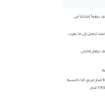
ط أسعار إيجارات الاستديوهات في شاطئ السعديات ابوظبي ما يقرب من 95 ألف درهماً إماراتياً في
70 ألف درهم إماراتي سنوياً وتمتد لتصل إلى ما يقرب
تتفاوت مساحات الاستوديوهات والوحدات السكنية في شاطئ السعديات ما بين 667 و 850 قدم مربع، أما بالنسبة