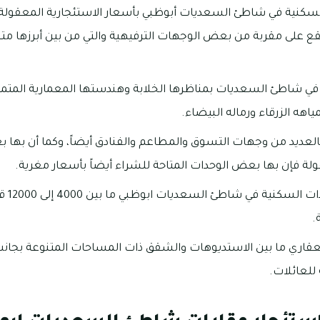
السكنية في شاطئ السعديات أبوظبي بأسعار الاستئجارية المعقولة إل
قع على مقربة من بعض الوجهات الترفيهية والتي من بين أبرزها متح
 في شاطئ السعديات بمناظرها الخلابة وهندستها المعمارية المتميزة
هه الزرقاء ورماله البيضاء.
عديد من وجهات التسوق والمطاعم والفنادق أيضاً، وكما أن بها ب
لة فإن بها بعض الوحدات المتاحة للشراء أيضاً بأسعار مغرية.
تتفاوت
لعقاري ما بين الاستديوهات والشقق ذات المساحات المتنوعة بجانب
للعائلات.