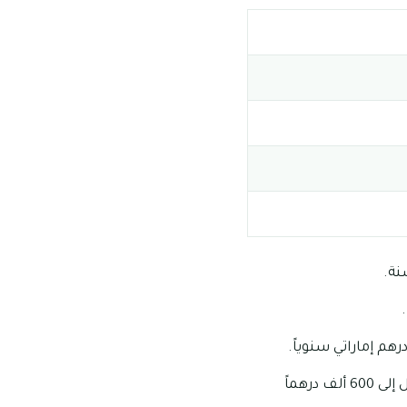
يمكنك استئجار فيلا ستة غرف بأسعار تبدأ من 510 ألف درهم إماراتي في السنة وتمتد لتصل إلى 600 ألف درهماً