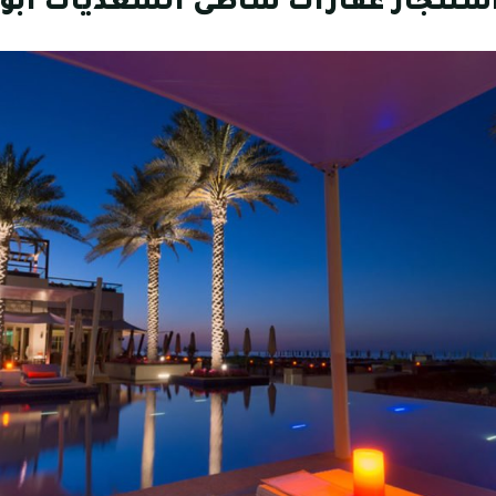
استئجار عقارات شاطئ السعديات ابو