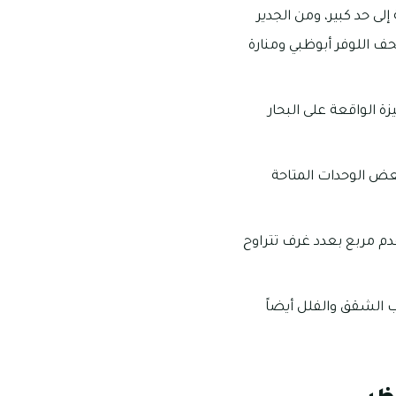
ى حد كبير، ومن الجدير
ف اللوفر أبوظبي ومنارة
 الواقعة على البحار
عض الوحدات المتاحة
 مساحات الوحدات السكنية في شاطئ السعديات ابوظبي ما بين 4000 إلى 12000 قدم مربع بعدد غرف تتراوح
 الشقق والفلل أيضاً