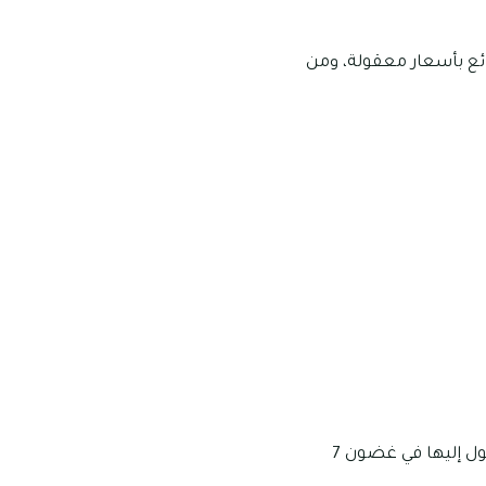
ئع بأسعار معقولة، ومن
تحظى الرميلة بوجود مجموعة من المؤسسات التعليمية والمدارس المرموقة التي يمكن الوصول إليها في غضون 7