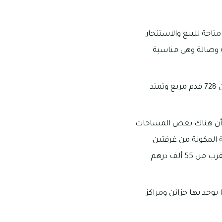
متاحة للبيع والاستئجار
د بالرميلة الشقق والاستديوهات وتتراوح عدد الغرف ما بين 1-2 غرفة وصالة وهى مناسبة
تتسم العقارات في الرميلة بإطلالتها الواقعة على البحار مباشرة وتبدأ مساحات الشقق من 728 قدم مربع وتمتد
ها تبدأ من 16 ألف درهم إماراتي كما أن هناك بعض المساحات
كنية المكونة من غرفتين
وصالة فإنها تبدأ من 29 ألف درهم إماراتي وهناك بعض المساحات منها التي تصل إلى ما يقرب من 55 ألف درهم
 خدمات الأمن والصيانة المتاحة على مدار 24 ساعة، كما يوجد بها خزائن ومراكز