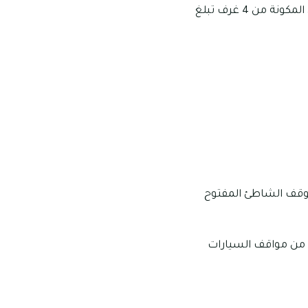
تتراوح عدد غرف الفلل في الرميلة ما بين 3-8 غرف، ومن الجدير بالذكر هو أن مساحات الفلل المكونة من 4 غرف تبلغ
 موقف الشاطئ المفتوح
ة من مواقف السيارات