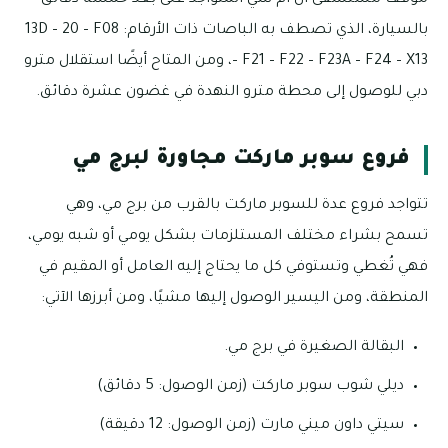
بالسيارة، الذي تصطف به الباصات ذات الأرقام: 13D – 20 – F08
– F21 – F22 – F23A – F24 – X13، ومن المتاح أيضًا استقلال مترو
دبي للوصول إلى محطة مترو النهدة في غضون عشرة دقائق.
فروع سوبر ماركت مجاورة لبرج مي
تتواجد فروع عدة للسوبر ماركت بالقرب من برج مي، وهي
تسمح بشراء مختلف المستلزمات بشكل يومي أو شبه يومي،
فهي تُغطي وتستوفي كل ما يحتاج إليه العامل أو المقيم في
المنطقة، ومن اليسير الوصول إليها مشيًا، ومن أبرزها الآتي:
البقالة الصغيرة في برج مي.
ديلي شوب سوبر ماركت (زمن الوصول: 5 دقائق)
سيتي داون ميني مارت (زمن الوصول: 12 دقيقة)