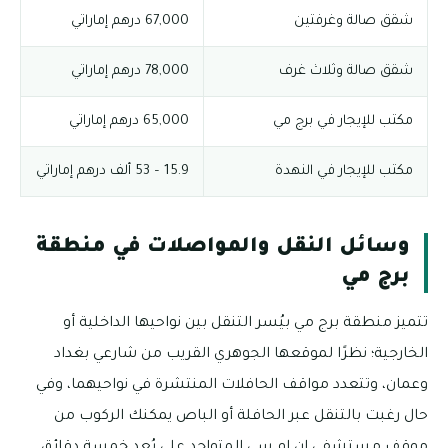
شقق صالة وغرفتين
67,000 درهم إماراتي
شقق صالة وثلاث غرف
78,000 درهم إماراتي
مكتب للإيجار في برج مي
65,000 درهم إماراتي
مكتب للإيجار في النهدة
15.9 – 53 ألف درهم إماراتي
وسائل النقل والمواصلات في منطقة
برج مي
تتميز منطقة برج مي بيُسر التنقل بين نواحيها الداخلية أو
الخارجية؛ نظرًا لموقعها الجوهري القريب من شارعي بغداد
وعمان، وتتعدد مواقف الحافلات المنتشرة في نواحيهما، وفي
حال رغبت بالتنقل عبر الحافلة أو الباص يمكنك الركوب من
موقف مستشفى ان ام سي المتواجد على بُعد خمسة دقائق