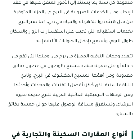
مدفوعة كل سنة بما يستند إلى الأمور المتفق عليها في عقد
الإيجار، ومن الخدمات الضرورية في البرج هي المزايا المتوفرة
من قبل هيئة ديوا للكهرباء والمياه في دبي، كما تميز البرج
بخدمات استقباله التي تجيب على استفسارات الزوار والسكان
طوال اليوم، ويُسمح بإدخال الحيوانات الأليفة إليه.
تتعدد وجهات الترفيه المميزة في برج مي، ومنها التي تقع في
داخله أو على مقربة منه، فتسمح بالوصول في غضون دقائق
معدودة؛ ومن أهمّها المسبح المكشوف في البرج، ونادي
اللياقة البدنية الذي جُهّز بأفضل التقنيات والمعدات وأحدثها،
ومن الوجهات الترفيهية العائلية القريبة للبرج حديقة بحيرة
البرشاء، وتستغرق مسافة الوصول غليها حوالي خمسة دقائق
بالسيارة.
أنواع العقارات السكينة والتجارية في