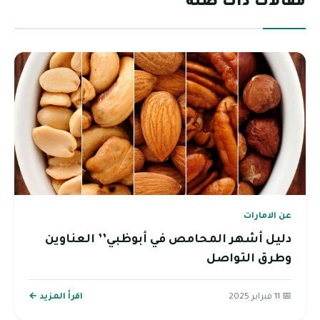
مقالات ذات صلة
عن الامارات
دليل أشهر المحامص في أبوظبي’’ العناوين
وطرق التواصل
📅 11 فبراير 2025
اقرأ المزيد ←