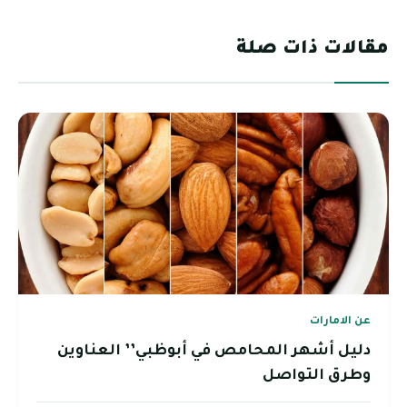
مقالات ذات صلة
عن الامارات
دليل أشهر المحامص في أبوظبي’’ العناوين
وطرق التواصل