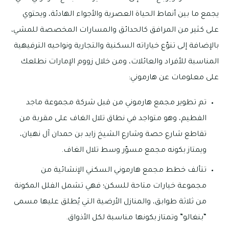
يجمع ما بين أنماط الحياة العصرية والأجواء الهادئة، ويحتوي
على كثير من المرافق كالحدائق والمسارات المخصصة للمشي،
بالإضافة إلى تنوّع خياراته السكنية والتجارية ونواحيه الترفيهية
المناسبة للأفراد والعائلات، ومن خلال زووم الإمارات نطلعك
على معلومات عن هارموني:
تم تطوير مجمع هارموني من قبل شركة مجموعة ماجد
الفطيم، وهو متواجد في نطاق تلال الغاف على مقربة من
تقاطع شارع حصة وشارع الشيخ زايد بن حمدان آل نهيان،
ويمتاز بكونه مجمع مسوّر وسط تلال الغاف.
تتألف خطط مجمع هارموني السكني الإنشائية من
مجموعة خيارات متاحة للسكن؛ فهي تشمل الفلل المكونة
من ثلاثة طوابق، والمنازل الأرضية التي يُطلق عليها مسمى
“بنغالو” وتمتاز بكونها مناسبة لكل الأذواق.