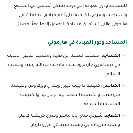
للمساجد ودور العبادة التي توجد بشكل أساسي في المجمع
والمنطقة، ونعرض لك فيما يلي أهم مرافق الخدمات في
هارموني والتي تستغرق مسافة الوصول إليها وقتًا قصيرًا:
المساجد ودور العبادة في هارموني
المساجد:
مسجد المدينة الرياضية ومسجد النخيل الحديث
في ديسكفري جاردنز ومسجد فاطمة عبدالله رشيد ومسجد
السلام
الكنائس:
كنيسة ذا جيت كيبرز ويكداي ويرهاوس وكنيسة
فلو شيب والكنيسة المعمدانية الإماراتية والكنيسة
المسيحية المتحدة
المعابد:
شيردي ساي بابا ماندير وشري كريشنا هافلي
ومعبد شريناث جي ومعبد سيندهي غورو داربار