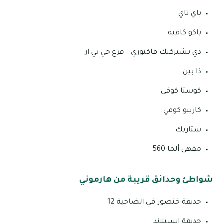
باي تاي
باكو كافيه
ذي تشيزكيك فاكتوري – فرع جي بي ار
ذا بين
كوستا كوفي
كاريبو كوفي
ستاربك
مقهى ألما 560
شواطئ وحدائق قريبة من هارموني
حديقة خنصور في الضاحية 12
حديقة إيستلاند