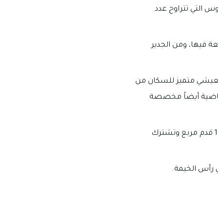
وس التي تتراوح عدد
 فيها، ومن الجدير
 معيشي متميز للسكان من
رياضية أيضاً مخصصة
تبدأ مساحات الفلل في فلل فلامنغو من 2477 قدم مربع وتمتد لتصل إلى ما يقرب من 1876 قدم مربع وتشترك