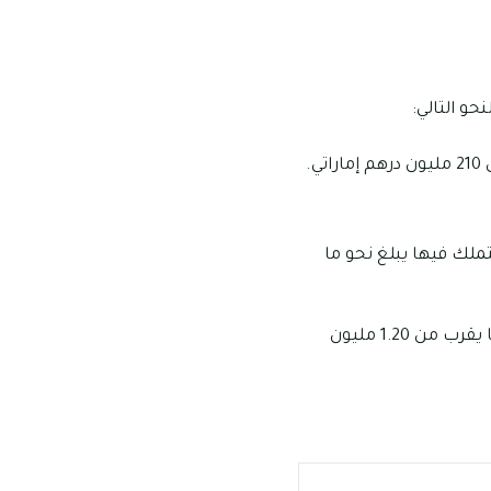
حو التالي:
لك فيها يبلغ نحو ما
تبدأ أسعار تملك وحدات تاون هاوس المكونة من غرفتين من 1.15 مليون وتمتد لتصل إلى ما يقرب من 1.20 مليون