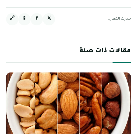
🔗
📱
f
𝕏
شارك المقال:
مقالات ذات صلة