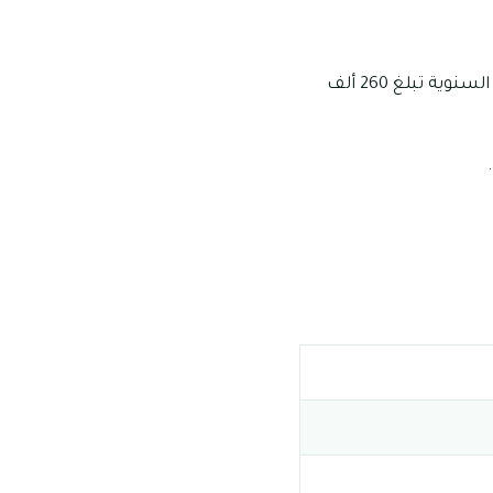
من ناحية أخري فإن أسعار استئجار منازل تاون هاوس الثلاث غرف فإن قيمتها الاستئجارية السنوية تبلغ 260 ألف