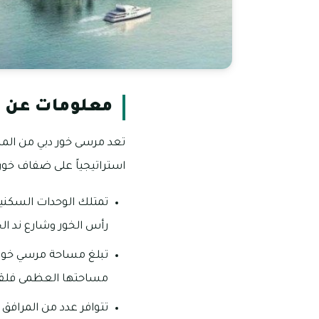
معلومات عن م
تعد مرسى خور دبي من المش
استراتيجياً على ضفاف خور 
تمتلك الوحدات السكني
رأس الخور وشارع ند الح
مساحتها العظمى فلقد تم ت
تتوافر عدد من المراف