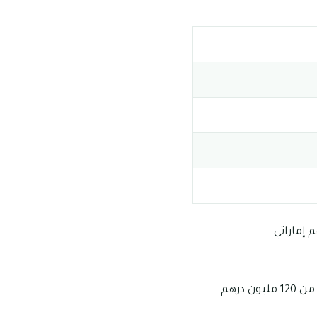
بالنسبة لأسعار استئجار الشقق الثلاث غرف وصالة في مرسي خور دبي فإنها تبلغ ما يقرب من 120 مليون درهم