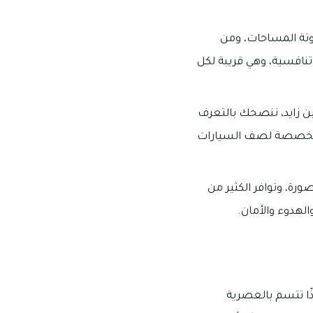
المنطقة 16، وبها فلل فخمة متفاوتة المساحات، ومن
نافسية، وهي قريبة لكل
ن زايد، ننصحك بالتعرف
بها، والمواقف المخصصة لصف السيارات
رة، وتوافر الكثير من
الهدوء والأمان.
ليفها معقولة؛ فهي إذًا تتسم بالعصرية