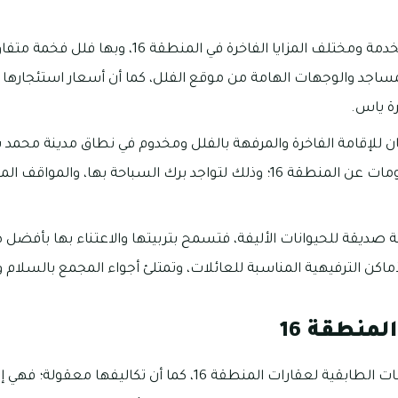
تتعدد وسائع الراحة والخدمة ومختلف المزايا الفاخرة في 
اجد والوجهات الهامة من موقع الفلل، كما أن أسعار استئجارها ت
رة ياس.
للإقامة الفاخرة والمرفهة بالفلل ومخدوم في نطاق مدينة محمد ب
أكثر على عقارات ومعلومات عن المنطقة 16؛ وذلك لتواجد برك السباحة 
صديقة للحيوانات الأليفة، فتسمح بتربيتها والاعتناء بها بأفضل صو
أماكن الترفيهية المناسبة للعائلات، وتمتلئ أجواء المجمع بالسلام و
منطقة 16
توجد أنواع عديدة للمخططات الطابقية لعقارات المنطقة 16، كما أن تكا