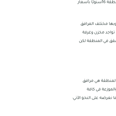
والتكلفة التنافسية وتنوع المساحات والتصاميم الداخلية، من المتاح للأجانب استئجار فلل المنطقة 16سنويًا بأسعار
 إماراتي كإيجار سنوي، وبها مختلف المرافق
 تواجد مخزن وغرفة
شقق في المنطقة لكن
ار العقارات أو زيارة المنطقة هي مرافق
الموزعة في كافة
نعرضه على النحو الآتي: