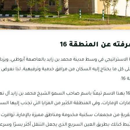
فته عن المنطقة 16
طقة 16 بموقعها الاستراتيجي في وسط مدينة محمد بن زايد بالعاصمة أبوظبي، و
لى كل ما يحتاج إليه السكان من مرافق خدمية وترفيهية، لذا نعرض 
1:
تمت تسمية المنطقة 16 بهذا الاسم تيمنًا باسم صاحب السمو الشيخ محمد بن زايد آ
رات الإمارات، وفي المنطقة الكثير من المزايا التي تجذب إليها السكا
نطقة 16 على مقربةٍ من مجمعات سكنية مخدومة ومناطق مميزة بالإمارة، توافر
بط كذلك بطريق العين السريع الذي يجعل التنقل أكثر يسرًا وسرعة ف