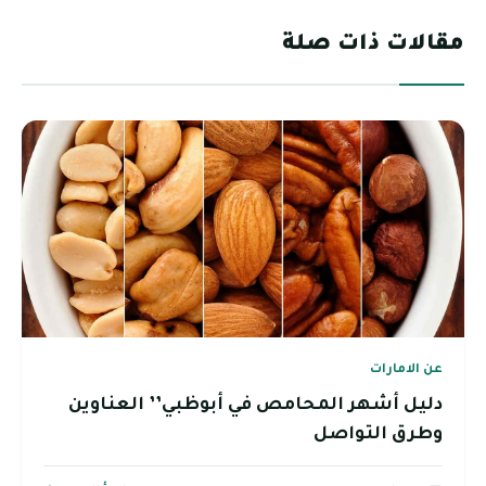
مقالات ذات صلة
عن الامارات
دليل أشهر المحامص في أبوظبي’’ العناوين
وطرق التواصل