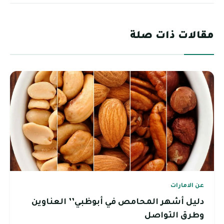
مقالات ذات صلة
عن الامارات
دليل أشهر المحامص في أبوظبي’’ العناوين
وطرق التواصل