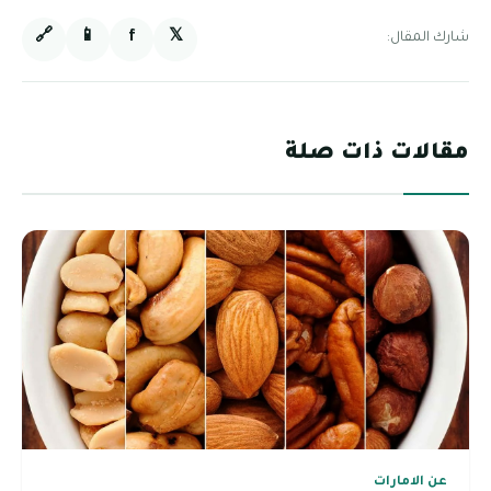
🔗
📱
f
𝕏
شارك المقال:
مقالات ذات صلة
عن الامارات