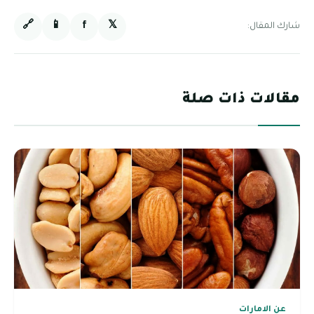
🔗
📱
f
𝕏
شارك المقال:
مقالات ذات صلة
عن الامارات