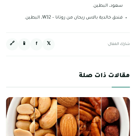
سعود، البطين.
فندق خالدية بالاس ريحان من روتانا – W32، البطين.
🔗
📱
f
𝕏
شارك المقال:
مقالات ذات صلة