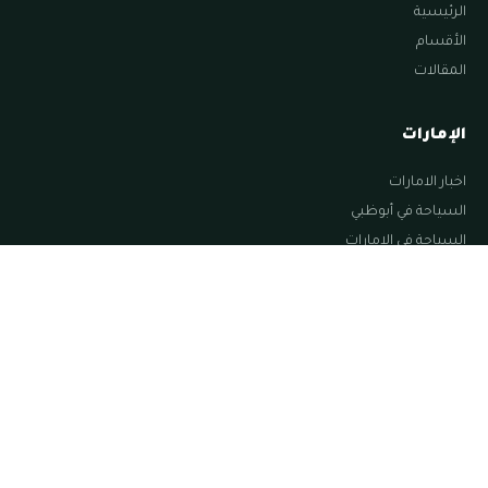
الرئيسية
الأقسام
المقالات
الإمارات
اخبار الامارات
السياحة في أبوظبي
السياحة في الامارات
السياحة في الشارقة
السياحة في العين
تابعنا
© ٢٠٢٦ زووم الإمارات — جميع الحقوق محفوظة.