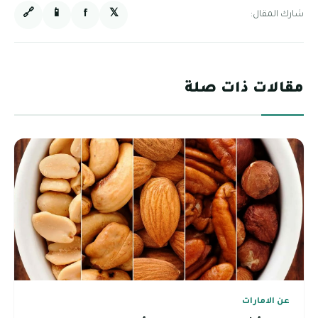
🔗
📱
f
𝕏
شارك المقال:
مقالات ذات صلة
عن الامارات