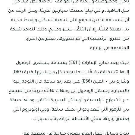
بأمان وخصوصية وأريحية في المواقف الخاصة بكلّ فيلا من
فلل الباهية، والتي تبلغ سعتها سيارتين تقريبًا، وعلى الرغم من
أن المسافة ما بين مجمع فلل الباهية السكني ووسط مدينة
دبي بعيدة قليلًا، إلا أن التنقّل يسير ومريح، وذلك لتواجد شبكة
من الطرق الرئيسية التي تم تطويرها، تعتبر من المزايا
المتقدمة في الإمارة.
حيث يبعد شارع الإمارات (E611) بمسافة يستغرق الوصول
إليها 20 دقيقة دقيقًا، بينما يتواجد كل من شارع القدرة (D63)
وشارع دبي – العين (E66) على بعد ربع ساعة حال التوجه إليه
بالسيارة، ويسهل الوصول إلى وجهات هامّة قريبة من المجمع
عبر الشوارع الرئيسية والوسائل اليسيرة للتنقل؛ ومنها حديقة
دبي للزهور التي تبعد بحوالي نصف ساعة، ودبي اوتودروم التي
يعشق زيارتها محبّي الأنشطة الرياضية بالسيارات.
تتوزع وسائل النقل العام بصورة مثالية في منطقة فلل