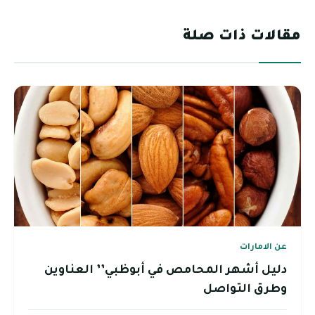
مقالات ذات صلة
عن الامارات
دليل أشهر المحامص في أبوظبي’’ العناوين
وطرق التواصل