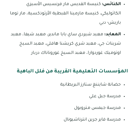
الكنائس:
كنيسة القديس مار فرنسيس الأسيزي
الكاثوليكي، كنيسة مارمينا القبطية الأرثوذكسية، مار توما
باريش- دبي
المعابد:
معبد شيردي ساي بابا ماندير، معبد شيفا، معبد
شريناث جي، معبد شري كريشنا هافلي، معبد السيخ
اوتوميك غوردوارا، معبد السيخ غوروناناك دربار
المؤسسات التعليمية القريبة من فلل الباهية
حضانة شايننغ ستارز البريطانية
مدرسة جبل علي
مدرسة جيمس متروبول
مدرسة فاير جرين انترناشيونال