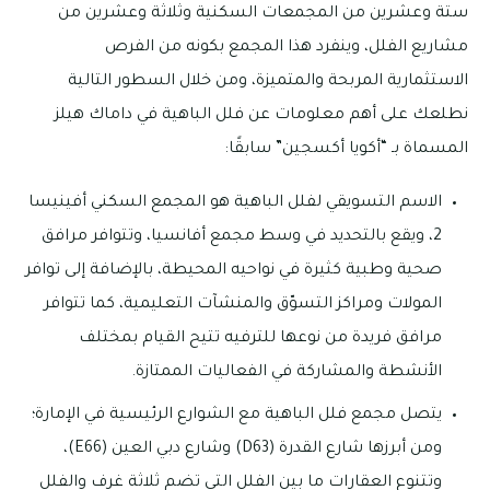
ستة وعشرين من المجمعات السكنية وثلاثة وعشرين من
مشاريع الفلل، وينفرد هذا المجمع بكونه من الفرص
الاستثمارية المربحة والمتميزة، ومن خلال السطور التالية
نطلعك على أهم معلومات عن فلل الباهية في داماك هيلز
المسماة بـ “أكويا أكسجين” سابقًا:
الاسم التسويقي لفلل الباهية هو المجمع السكني أفينيسا
2، ويقع بالتحديد في وسط مجمع أفانسيا، وتتوافر مرافق
صحية وطبية كثيرة في نواحيه المحيطة، بالإضافة إلى توافر
المولات ومراكز التسوّق والمنشآت التعليمية، كما تتوافر
مرافق فريدة من نوعها للترفيه تتيح القيام بمختلف
الأنشطة والمشاركة في الفعاليات الممتازة.
يتصل مجمع فلل الباهية مع الشوارع الرئيسية في الإمارة؛
ومن أبرزها شارع القدرة (D63) وشارع دبي العين (E66)،
وتتنوع العقارات ما بين الفلل التي تضم ثلاثة غرف والفلل