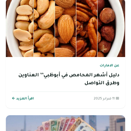
عن الامارات
دليل أشهر المحامص في أبوظبي’’ العناوين
وطرق التواصل
📅 11 فبراير 2025
اقرأ المزيد ←