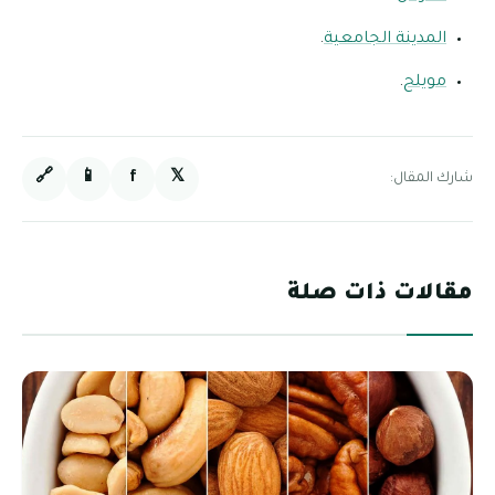
المدينة الجامعية
.
مويلح
.
🔗
📱
f
𝕏
شارك المقال:
مقالات ذات صلة