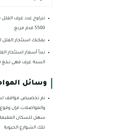
5500 قدم مربع.
يمكنك استئجار الفلل المكونة من أربعة غر
الستة غرف فهي تبلغ نحو ما يقرب 186 د
وسائل المواص
تم تخصيص مواقف لسيار
والمواصلات فإن وقوع 
سهل للسكان المقيمة ا
تلك الشوارع الحيوية.