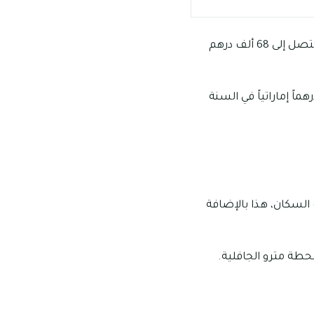
تبدأ أسعار استئجار الشقق المكونة من غرفة واحدة وصالة في الحضيبة من 49 ألف وتمتد لتصل إلى 68 ألف درهم
ات الشقق المكونة من غرفتين وصالة نحو ما يقرب من 65 ألف درهماً إماراتياً في السنة
لسكان، هذا بالإضافة
حطة مترو الجافلية.