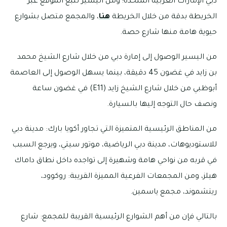
دبي الإمارات العربية المتحدة؛ ومن اليسير تتبع الموقع عبر
الخريطة بدقة من خلال الخريطة
هنا
، والمجمع متصل بشوارع
حيوية هامة منها شارع حصة.
من اليسير الوصول إلى إمارة دبي من خلال شارع الشيخ محمد
بن زايد في غضون 45 دقيقة، بينما يسهل الوصول إلى العاصمة
أبوظبي من خلال شارع الشيخ زايد (E11) في غضون ساعة
ونصف حال التوجه إليها بالسيارة.
من المناطق الرئيسية المتميزة التي تجاور أكويا بارك: مدينة دبي
للاستوديوهات، مدينة دبي الرياضية، موتور سيتي، ويرجع السبب
في قربه من نواحي هامة وشهيرة إلى تواجده داخل نطاق داماك
هيلز، ومن المجمعات الفرعية المميزة القريبة: روكوود،
ريتشموند، مجمع ياسمين.
بالتالي فإن من أهم الشوارع الرئيسية القريبة للمجمع: شارع