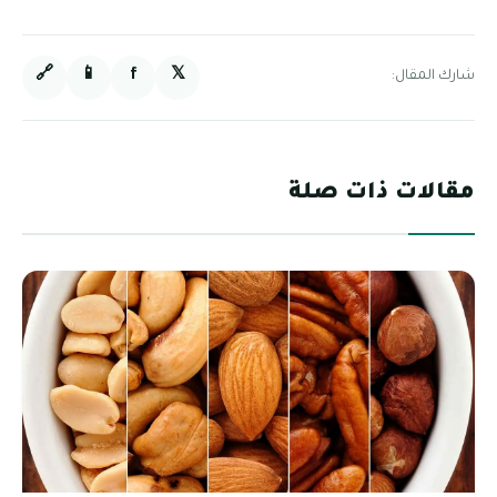
🔗
📱
f
𝕏
شارك المقال:
مقالات ذات صلة