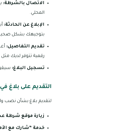
الاتصال بالشرطة:
يم
المحلي.
الإبلاغ عن الحادثة:
أب
بتوجيهك بشكل صحيح وت
تقديم التفاصيل:
أعط
رقمية تتوفر لديك مثل 
تسجيل البلاغ:
سيقوم 
التقديم على بلاغ 
لتقديم بلاغ بشأن نصب واح
زيارة موقع شرطة عج
خدمة “شارك مع الأم