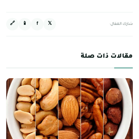
🔗
📱
f
𝕏
شارك المقال:
مقالات ذات صلة