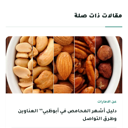
مقالات ذات صلة
عن الامارات
دليل أشهر المحامص في أبوظبي’’ العناوين
وطرق التواصل