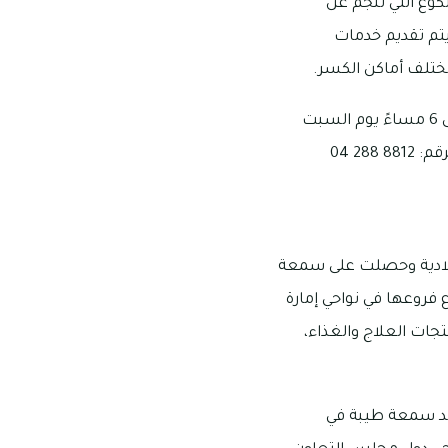
لكوع التي تنجم عن
يتم تقديم خدمات
ختلف أماكن الكسر.
موقع مركز ارثوكيور الطبي هو مجمع واحة البراجيل، وتبدأ ساعات عمله من الساعة 9 صباحًا إلى 6 مساءً يوم السبت
2 04
ستر على نطاق دولة الإمارات العربية المتحدة، وقد تأسست في سنة 1989 ميلادية وحصلت على سمعة
 فروعها في نواحي إمارة
تجات العلاج والغذاء،
د سمعة طيبة في