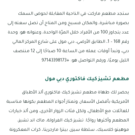
ستجد مطعم ماركت في الناحية المقابلة لحوض السمك
بصورة مباشرة، والمكان فسيح ومن المتاح أن تصل سعته إلى
عدد يتجاوز 100 من الأفراد خلال المرّة الواحدة، وعنوانه هو: وحدة
رقم 168 – 1، الطابق الأرضي، دبي مول على شارع المركز المالي
دبي، وتبدأ أوقات عمله من الساعة 10 صباحًا إلى 12 منتصف
الليل يوميًا، ورقم التواصل هو: +97143398173
مطعم تشيز كيك فاكتوري دبي مول
يحضر لك طهاة مطعم تشيز كيك فاكتوري ألذ الأطباق
الأمريكية بأفضل الأسعار، وتمتاز أجواء المطعم بكونها مناسبة
للعائلات مع الأطفال، ولكل فئات الزوار الأخرى، ومن ألذ خيارات
المطعم وأكثرها رواجًا: تشيز كيك الفراولة، ماك اند تشيز،
موهيتو كلاسيك، سلطة سيزر، بيتزا مارجريتا، كرات المعكرونة