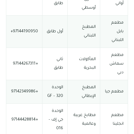
أواني
طابق
أوسطي
مطعم
المطبخ
بابل
أول طابق
97144190950+
اللبناني
اللبناني
مطعم
المأكولات
ثاني
سماش
+97144267311
البحرية
طابق
دبي
المطبخ
الوحدة
مطعم جيا
+97142349986
الإيطالي
GF – 320
الوحدة
مطعم
مطابخ عربية
جي إف –
+97144428814
انجلينا
وعالمية
016