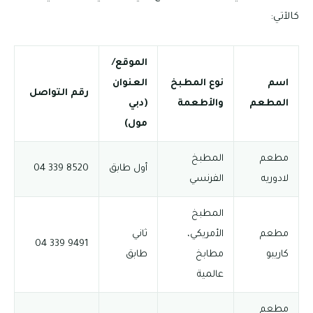
كالآتي:
الموقع/
اسم
نوع المطبخ
العنوان
رقم التواصل
المطعم
والأطعمة
(دبي
مول)
مطعم
المطبخ
أول طابق
8520 339 04
لادوريه
الفرنسي
المطبخ
مطعم
الأمريكي،
ثاني
9491 339 04
كاريبو
مطابخ
طابق
عالمية
مطعم