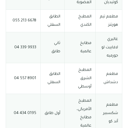
كوتيديان
العضوية
مطعم تيم
المطبخ
الطابق
6678 213 055
هورتنز
الكندي
السفلي
غاليري
مطابخ
ثاني
لافاييت لو
9933 339 04
عالمية
طابق
جورميه
المطبخ
مطعم
الطابق
الشرق
8901 557 04
دشداش
السفلي
أوسطي
المطبخ
مطعم
الأمريكي،
شكسبير
أول طابق
0195 434 04
مطابخ
آند كو
عالمية