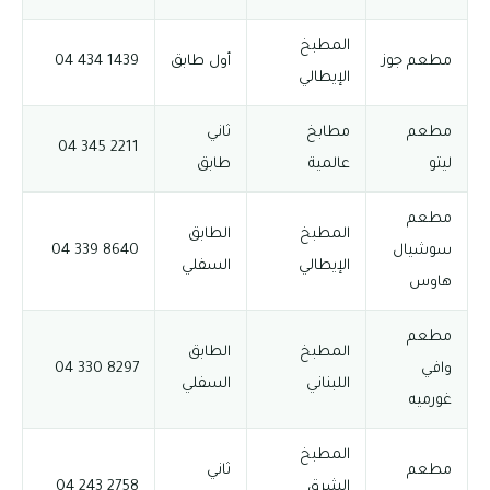
المطبخ
مطعم جوز
أول طابق
1439 434 04
الإيطالي
مطعم
مطابخ
ثاني
2211 345 04
ليتو
عالمية
طابق
مطعم
المطبخ
الطابق
سوشيال
8640 339 04
الإيطالي
السفلي
هاوس
مطعم
المطبخ
الطابق
وافي
8297 330 04
اللبناني
السفلي
غورميه
المطبخ
مطعم
ثاني
الشرق
2758 243 04