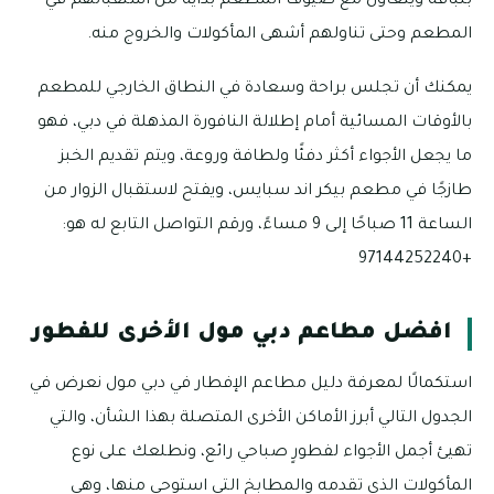
بلباقة ويتعاون مع ضيوف المطعم بداية من استقبالهم في
المطعم وحتى تناولهم أشهى المأكولات والخروج منه.
يمكنك أن تجلس براحة وسعادة في النطاق الخارجي للمطعم
بالأوقات المسائية أمام إطلالة النافورة المذهلة في دبي، فهو
ما يجعل الأجواء أكثر دفئًا ولطافة وروعة، ويتم تقديم الخبز
طازجًا في مطعم بيكر اند سبايس، ويفتح لاستقبال الزوار من
الساعة 11 صباحًا إلى 9 مساءً، ورقم التواصل التابع له هو:
+97144252240
افضل مطاعم دبي مول الأخرى للفطور
استكمالًا لمعرفة دليل مطاعم الإفطار في دبي مول نعرض في
الجدول التالي أبرز الأماكن الأخرى المتصلة بهذا الشأن، والتي
تهيئ أجمل الأجواء لفطورٍ صباحي رائع، ونطلعك على نوع
المأكولات الذي تقدمه والمطابخ التي استوحي منها، وهي