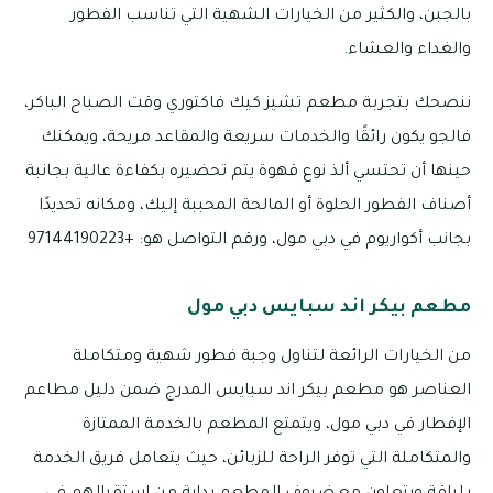
بالجبن، والكثير من الخيارات الشهية التي تناسب الفطور
والغداء والعشاء.
ننصحك بتجربة مطعم تشيز كيك فاكتوري وقت الصباح الباكر،
فالجو يكون رائقًا والخدمات سريعة والمقاعد مريحة، ويمكنك
حينها أن تحتسي ألذ نوع قهوة يتم تحضيره بكفاءة عالية بجانبة
أصناف الفطور الحلوة أو المالحة المحببة إليك، ومكانه تحديدًا
بجانب أكواريوم في دبي مول، ورقم التواصل هو: +97144190223
مطعم بيكر اند سبايس دبي مول
من الخيارات الرائعة لتناول وجبة فطور شهية ومتكاملة
العناصر هو مطعم بيكر اند سبايس المدرج ضمن دليل مطاعم
الإفطار في دبي مول، ويتمتع المطعم بالخدمة الممتازة
والمتكاملة التي توفر الراحة للزبائن، حيث يتعامل فريق الخدمة