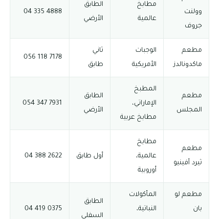
مطابخ
الطابق
وولنت
4888 335 04
عالمية
الأرضي
جروف
مطعم
الوجبات
ثاني
7178 118 056
ماكدونالدز
الأمريكية
طابق
المطبخ
مطعم
الطابق
الإماراتي،
7931 347 054
المجلس
الأرضي
مطابخ عربية
مطابخ
مطعم
عالمية،
أول طابق
2622 388 04
ثيرد أفينيو
أوروبية
مطعم لو
المأكولات
الطابق
بان
النباتية،
0375 419 04
السفلي