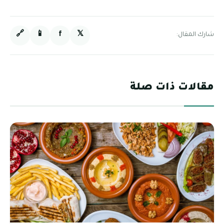
🔗
📱
f
𝕏
شارك المقال:
مقالات ذات صلة