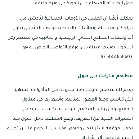
مول لإطلالته المذهلة على نافورة دبي وبرج خليفة.
يمكنك أيضًا أن تجلس في الأوقات المسائية لتُحسّن من
مزاجك ونفسيتك وتملأ ذات بالسعادة، ويحب الكثيرون تناول
ألذ وصفات المطبخ اللبناني الرئيسية والجانبية في مطعم زهر
الليمون، بوسط مدينة دبي، ورقم التواصل الخاص به هو:
+97144486060
مطعم ماركت دبي مول
يقدم لك مطعم ماركت باقة متنوعة من المأكولات الشهية
التي تناسب وجبة الفطور المثالية، وأسعارها في متناول
الجميع، وحال زيارة المطعم سوف تستكشف المزيد من
المميزات الغنية عن التعريف، ويقع المطعم داخل المول مما
يجعل موقعه استراتيجي وحيوي، ومناسب للجمع ما بين تجربة
التسوق وتذوق ألذ الأطباق.