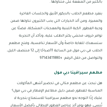
بالكثير من المنفعة على متناولها..
ينفرد مطعم الحلاب بالديكور الأنيق والجلسات الفاخرة
والمميزة، ومن ألذ الخيارات التي يحب الكثيرون تناولها ضمن
وجبة الفطور: الكبة اللبنية والمعجنات المشكلة، فضلًا عن
توافر خروف محشي يكثر الطلب عليه، وتأكد أن التجربة
ستسعدك للغاية خاصةً وأن الأسعار تنافسية، وفتح مطعم
الحلاب في دبي مول من الساعة 11صباحًا إلى 12 منتصف الليل،
والتواصل من خلال الرقم: +97143411880
مطعم سيرافينا دبي مول
هل تبحث عن مطعم مثالي في تحضير أشهى المأكولات
المناسبة للفطور ضمن دليل مطاعم الإفطار في دبي مول؟
عليك إذًا التوجه نحو مطعم سيرافينا للاستمتاع بتجربة لا
تُنسى، فهو يوفر ألذ عناصر الفطور الإيطالي بأفضل الأسعار،