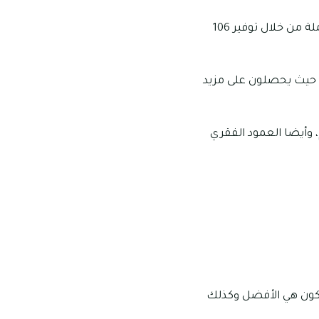
قامت المستشفى بامتلاك أكثر من 12 وحدة خاصة بالعناية المركزة، كما أنها تقدم رعاية كاملة من خلال توفير 106
زة حيث يحصلون على مزيد
 وأيضا العمود الفقري
لتكون هي الأفضل وكذلك