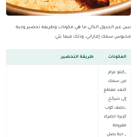
نبين عبر الجدول التالي ما هي مكونات وطريقة تحضير وجبة
محبوس سمك إماراتي، وذلك فيما يلي:
المكونات
طريقة التحضير
_كيلو غرام
من سمك
كنعد مقطع
إلى شرائح.
_نصف كوب
كزبرة خضراء
مفرومة.
_ حبة بصل