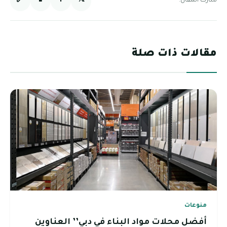
🔗
📱
f
𝕏
شارك المقال:
مقالات ذات صلة
منوعات
أفضل محلات مواد البناء في دبي’’ العناوين