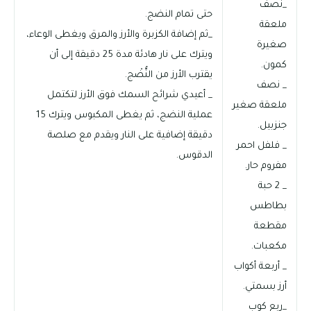
_نصف
حتى تمام النضج.
ملعقة
_ثم إضافة الكزبرة والأرز والمرق ويغطى الوعاء،
صغيرة
ويترك على نار هادئة مدة 25 دقيقة إلى أن
كمون.
يقترب الأرز من النُّضْج.
_ نصف
_ أعيدي شرائح السمك فوق الأرز لتكتمل
ملعقة صغير
عملية النضج، ثم يغطى المكبوس ويترك 15
جنزبيل.
دقيقة إضافية على النار ويقدم مع صلصة
_ فلفل احمر
الدقوس.
مفروم حار.
_ 2 حبة
بطاطس
مقطعة
مكعبات.
_ أربعة أكواب
أرز بسمتي.
_ربع كوب