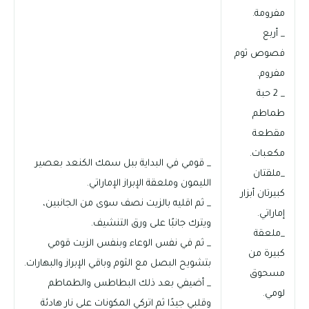
مفرومة.
_ أربع
فصوص ثوم
مفروم.
_ 2 حبة
طماطم
مقطعة
مكعبات.
_ قومي في البداية ببل سمك الكنعد بعصير
_ملقتان
الليمون وملعقة الإبراز الإماراتي.
كبيرتان أبزار
_ ثم اقليه بالزيت نصف سوى من الجانبين،
إماراتي.
ويترك جانبًا على ورق التنشيف.
_ملعقة
_ ثم في نفس الوعاء وبنفس الزيت قومي
كبيرة من
بتشويح البصل مع الثوم وباقي الإبراز والبهارات.
مسحوق
_ أضيفي بعد ذلك البطاطس والطماطم
لومي.
وقلبي جيدًا ثم اتركي المكونات على نار هادئة