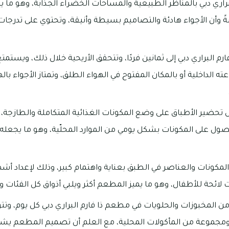
براري دبي بالمناظر الطبيعية والمساحات الخضراء الجذابة، وهو ما 
ةً وأن الأجواء هادئة والتصاميم بسيطة وأنيقة، وتحتوي على تدرجات
لبراري دبي إلى ثمانين فردًا، وتتحقق الأريحية خلال ذلك، ويستمتع
ه الداخلية أو بالمكان المفتوح في الهواء الطلق، وتمتاز الأجواء بال
حل تحضير الأطباق على وضع المكونات الغذائية المتكاملة والطازجة،
ول على المكونات بشكل يومي من الموارد المحلّية، وهو ما يجعله أح
 المكونات والعناصر في الطبق بعناية واهتمام كبير، وذلك لإعداد أشهى
ئحة للأطفال، وهو ما يميز المطعم أكثر ويلبي أذواق كل الفئات وال
 من المخبوزات والحلويات في مطعم ذا فارم البراري دبي كل يوم، وت
 ومجموعة من المأكولات المحلية، مع العلم أن تصميم المطعم يشاب