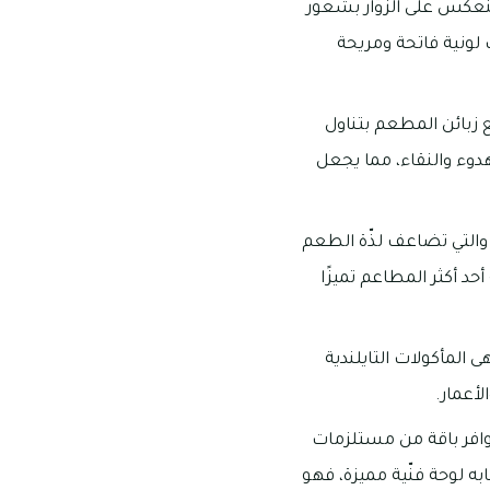
ينعكس على الزوّار بشعور
 لونية فاتحة ومريحة
 زبائن المطعم بتناول
هدوء والنقاء، مما يجعل
 والتي تضاعف لذّة الطعم
د أكثر المطاعم تميزًا
 المأكولات التايلندية
أعمار.
توافر باقة من مستلزمات
ه لوحة فنّية مميزة، فهو