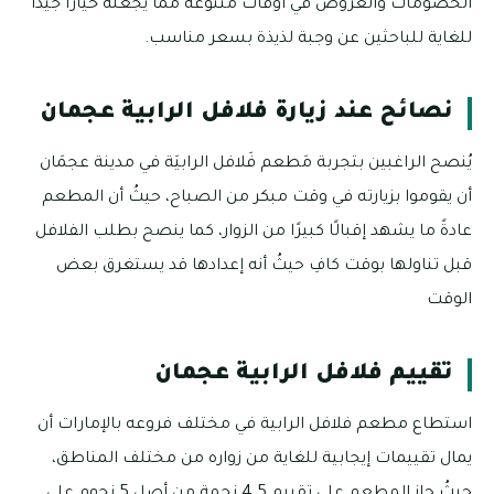
الخصومات والعروض في أوقات متنوعة مما يجعله خيارًا جيدًا
للغاية للباحثين عن وجبة لذيذة بسعر مناسب.
نصائح عند زيارة فلافل الرابية عجمان
يُنصح الراغبين بتجربة مَطعم فَلافل الرابيَة في مدينة عجمَان
أن يقوموا بزيارته في وقت مبكر من الصباح، حيثُ أن المطعم
عادةً ما يشهد إقبالًا كبيرًا من الزوار، كما ينصح بطلب الفلافل
قبل تناولها بوقت كافِ حيثُ أنه إعدادها قد يستغرق بعض
الوقت
تقييم فلافل الرابية عجمان
استطاع مطعم فلافل الرابية في مختلف فروعه بالإمارات أن
يمال تقييمات إيجابية للغاية من زواره من مختلف المناطق،