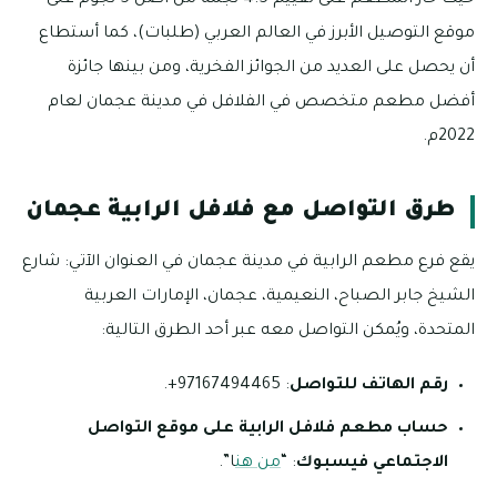
حيثُ حاز المطعم على تقييم 4.5 نجمة من أصل 5 نجوم على
موقع التوصيل الأبرز في العالم العربي (طلبات)، كما أستطاع
أن يحصل على العديد من الجوائز الفخرية، ومن بينها جائزة
أفضل مطعم متخصص في الفلافل في مدينة عجمان لعام
2022م.
طرق التواصل مع فلافل الرابية عجمان
يقع فرع مطعم الرابية في مدينة عجمان في العنوان الآتي: شارع
الشيخ جابر الصباح، النعيمية، عجمان، الإمارات العربية
المتحدة، ويُمكن التواصل معه عبر أحد الطرق التالية:
رقم الهاتف للتواصل
: 97167494465+.
حساب مطعم فلافل الرابية على موقع التواصل
الاجتماعي فيسبوك
: “
من هن
ا”.