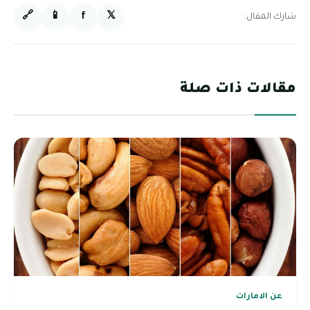
🔗
📱
f
𝕏
شارك المقال:
مقالات ذات صلة
عن الامارات