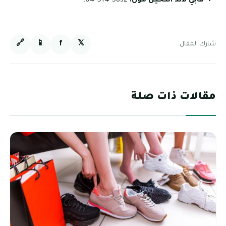
فابي لاند النخيل مول:
5832 514 04.
🔗
📱
f
𝕏
شارك المقال:
مقالات ذات صلة