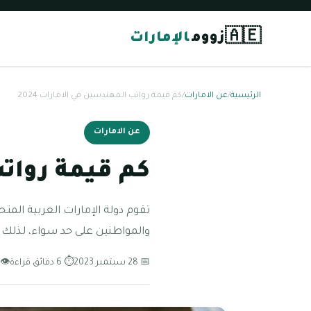
🇦🇪
زووم
الإمارات
الرئيسية
/
عن الامارات
/
كم قيمة رواتب المهندسين في الامارات 2024
عن الامارات
كم قيمة رواتب 
تقوم دولة الإمارات العربية المت
والمواطنين على حد سواء، لذلك ف
📅 28 سبتمبر 2023
⏱ 6 دقائق قراءة
👁 283 مشاه