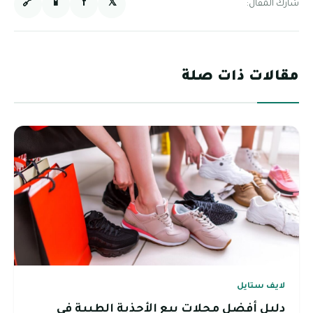
🔗
📱
f
𝕏
شارك المقال:
مقالات ذات صلة
لايف ستايل
دليل أفضل محلات بيع الأحذية الطبية في