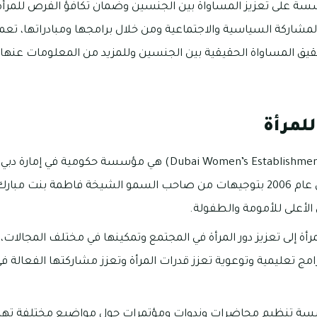
سة على تعزيز المساواة بين الجنسين وضمان تكافؤ الفرص للمرأة 
لمشاركة السياسية والاجتماعية ومن خلال برامجها ومبادراتها، تع
قيق المساواة الحقيقية بين الجنسين وللمزيد من المعلومات عنها 
لمرأة
مؤسسة دبي للمرأة (Dubai Women’s Establishment) هي مؤسسة حكومية
وأنشئت المؤسسة في عام 2006 بتوجيهات من صاحب السمو الشيخة فاطمة بنت 
لأعلى للأمومة والطفولة.
ة إلى تعزيز دور المرأة في المجتمع وتمكينها في مختلف المجالا
مج تعليمية وتوعوية تعزز قدرات المرأة وتعزز مشاركتها الفعالة في 
 تنظيم محاضرات وندوات ومؤتمرات حول مواضيع مختلفة تهم الم