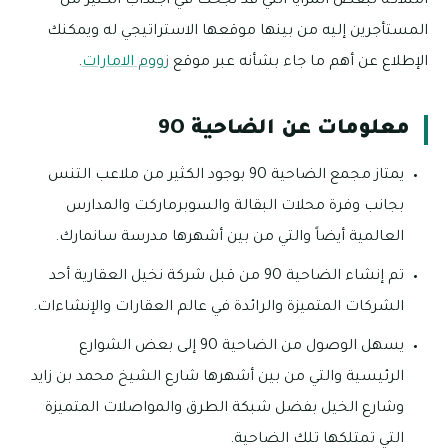
امتلاكه لبعض المزايا التي قد نجحت في اجتذاب الكثير من
المستأجرين إليه من بينها موقعها الاستراتيجي له ويمكنك
الإطلاع عن أهم ما جاء بشأنه عبر موقع
زووم الامارات
.
معلومات عن الضاحية 9O
يمتاز مجمع الضاحية 9O بوجود الكثير من ملاعب التنس
بجانب وفرة محلات البقالة والسوبرماركت والمدارس
العالمية أيضاً والتي من بين أشهرها مدرسة سانمارك.
تم إنشاء الضاحية 9O من قبل شركة نخيل العقارية أحد
الشركات المتميزة والرائدة في عالم العقارات والإنشاءات.
يسهل الوصول من الضاحية 9O إلى بعض الشوارع
الرئيسية والتي من بين أشهرها شارع الشيخ محمد بن زايد
وشارع الخيل بفضل شبكة الطرق والمواصلات المتميزة
التي تمتلكها تلك الضاحية.