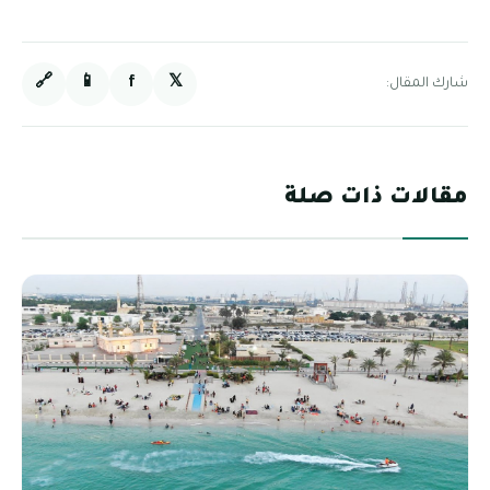
🔗
📱
f
𝕏
شارك المقال:
مقالات ذات صلة