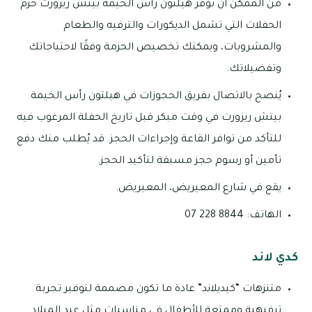
من الممكن أن توفر هيلتون رأس الخيمة بيتش ريزورت حزم
الحفلات التي تشمل الديكورات والترفيه والطعام
والمشروبات، ويمكنك تخصيص الحزمة وفقًا لاحتياجاتك
وتفضيلاتك.
يُنصح بالاتصال بفريق الحجوزات في هيلتون رأس الخيمة
بيتش ريزورت في وقت مبكر قبل تاريخ الحفلة المرغوب فيه
للتأكد من توافر القاعة وإجراءات الحجز. قد يُطلب منك دفع
تأمين أو رسوم حجز مسبقة لتأكيد الحجز.
يقع في شارع المعيريض، المعيريض.
الهاتف: 8844 228 07
كدي لاند
متنزهات “كيديلاند” عادة ما تكون مصممة لتوفير تجربة
ترفيهية وممتعة للأطفال في مناسبات مثل عيد الميلاد.