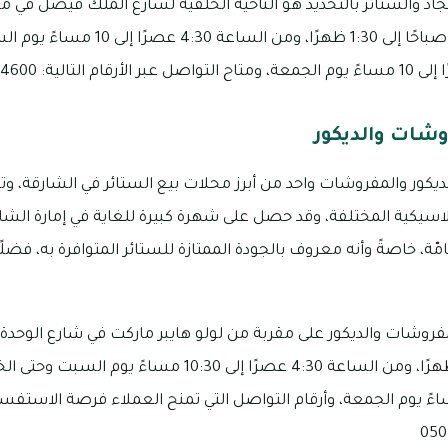
اد والستائر بالتحديد هو الناحية الخلفية لشارع الملك فيصل في من
أوقات عمله من الساعة 9 صباحًا إلى 1:30 
وشات والديكور
لديكور والمفروشات واحد من أبرز محلات بيع الستائر في الشارقة، وت
لكلاسيكية المختلفة، وقد حصل على شهرة كبيرة للغاية في إمارة الش
امّة، خاصةً وأنه معروف بالجودة الممتازة للستائر المتوافرة به، فض
فروشات والديكور على مقربة من لولو هايبر ماركت في شارع الوحدة،
الساعة 9 صباحًا إلى 1:39 ظهرًا، ومن الساعة 4:30 عصرًا إلى :30