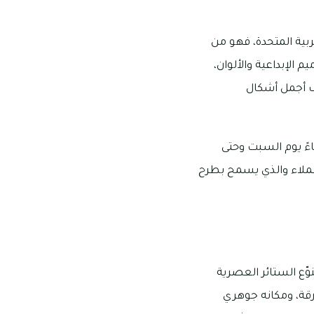
ربية المتحدة، فهو من
 الإبداعية والألوان،
ف أجمل أشكال
قة مويلح الحيوية، وتبدأ أوقات عمله من الساعة 9 صباحًا إلى 10 مساءً يوم السبت وحتى
واصل مع خدمة العملاء والذي يسمح بطرح
ّع الستائر العصرية
رقة، ومكانه جوهري