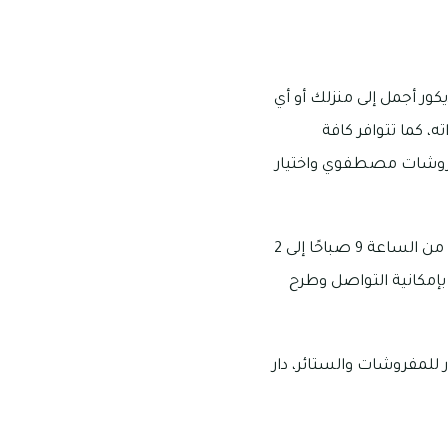
 أجمل إلى منزلك أو أي
ه، كما تتوافر كافة
ل مفروشات مصطفوي واختيار
عنوان محل مفروشات مصطفوي الشارقة هو: شارع الوحدة، المنطقة الصناعية، ويفتح بداية من الساعة 9 صباحًا إلى 2
مح المحل بإمكانية التواصل وطرح
ر للمفروشات والستائر، دار