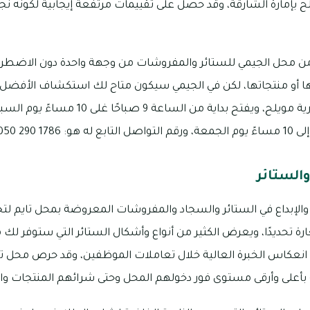
لح بإمارة الشارقة، وقد حصل على تقييمات مرتفعة إيجابية لكونه ن
 من محل الجيمي للستائر والمفروشات من وجهة واحدة دون الاضطرار
ا أو منتجاتها، لكن في الجيمي سيكون متاح لك استكشاف الأفضل دو
المنطقة الصناعية في تجارية مويلح، ويفتح بداية
والستائر
الإبداع في الستائر والسجاد والمفروشات المعروضة بمحل تايم لتجا
 تحديدًا، ويعرض الكثير من أنواع وأشكال الستائر التي ستوفر لك ما
 انعكاس الخبرة العالية خلال تعاملات الموظفين، وقد حرص محل تا
 بأعلى وأرقى مستوى فور دخولهم المحل وحتى شرائهم المنتجات والع