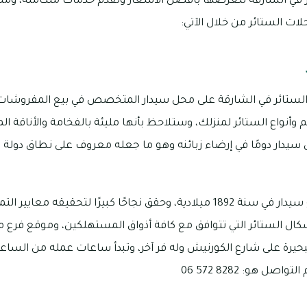
ر في الشارقة لتعرضها بأفضل الأسعار وتقدم خدمات متكاملة، وم
 الستائر من خلال الآتي:
لستائر في الشارقة على محل سيدار المتخصص في بيع المفروشات
م وأنواع الستائر لمنزلك، وستلاحظ بأنها مليئة بالفخامة والأناقة 
يدار دومًا في إرضاء زبائنه وهو ما جعله معروف على نطاق دولة ال
تم افتتاح أولى متاجر وفروع سيدار في سنة 1892 ميلادية، وحقق نجاحًا كبيرًا لتحقي
شكال الستائر التي تتوافق مع كافة أذواق المستهلكين، وموقع فرع 
ل هو: 8282 572 06