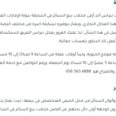
براس أحد أرقى محلات بيع الستائر في الشارقة بدولة الإمارات الع
هذا المجال التجاري، ويمتاز بتوفيره تشكيلة كبيرة من مختلف التصاميم
اصيل في هذا الشأن، لذا عليك المرور بمحل نبراس العريق لاستكشا
ُكمِل لك الديكور بلمسات جمالية.
يقع محل نبراس في منط
الخميس، بينما تبدأ من الساعة 5 عصرًا إلى 10 مساءً يوم الجمعة، ورقم الت
هو: 6888 565 056
وألوان الستائر من محل الجيمي المتخصص في بيعها، حيث يمتاز بتنو
يرون كوجهة أولى حال بحثهم عن أفضل محلات بيع الستائر في الشا