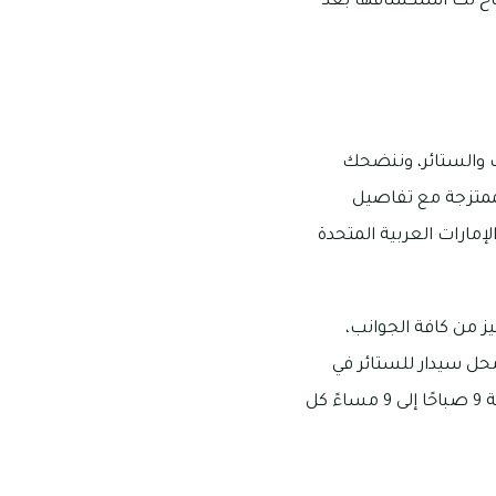
تاح لك استكشافها بعد
 والستائر، وننضحك
الممتزجة مع تفاصيل
إمارات العربية المتحدة
قه معايير التميز من كافة الجوانب،
محل سيدار للستائر في
الشارقة تحديدًا داخل برج البحيرة على شارع الكورنيش وله فر آخر، وتبدأ ساعات عمله من الساعة 9 صباحًا إلى 9 مساءً كل