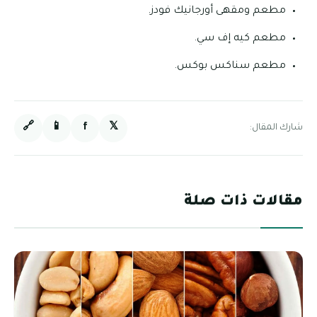
مطعم ومقهى أورجانيك فودز.
مطعم كيه إف سي.
مطعم سناكس بوكس.
🔗
📱
f
𝕏
شارك المقال:
مقالات ذات صلة