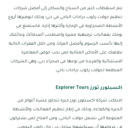
يتم استقطاب كثير من السياح والسكان إلى أفضل شركات
تنظيم جولات ركوب دراجات الباجي في دبي؛ وذلك لتوفيرها أروع
الأنشطة الصحراوية في الإمارة وأكثرها إثارة، فاستمتع في
يومك بفعاليات ترفيهية مميزة واصطحب أصدقائك وعائلتك
إليها بأنسب الرسوم وأفضل المزايا، ومن خلال الفقرات التالية
نطلعك على الأماكن المثالية لمن يحب خوض المغامرة
الاستثنائية والفريدة من نوعها في صحراء دبي، وهي الشركات
المنظمة لجولات ركوب دراجات باجي:
اكسبلورر تورز Explorer Tours
امتلكت شركة اكسبلورر تورز خبرة تتجاوز عشرة أعوام من
الخبرة والكفاءة، وذلك في إطار تنظيم الفعاليات والأنشطة
المتنوعة التي تشمل جولات الباجي، ومن المتاح لمن يشتركون
في عروضها أن يستكشفوا ساحل دبي حال ركوب اليخوت،