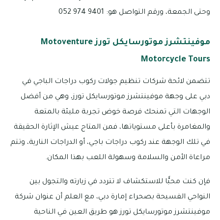
وحتى الجمعة، ورقم التواصل هو: 9401 974 052
موفينتشرز موتورسايكل تورز Motoventure
Motorcycle Tours
تتضمن لائحة شركات تنظيم جولات ركوب دراجات الباجي في
دبي على وجهة موفينتشرز موتورسايكل تورز، وهي من أفضل
الوجهات التي تمنحك فرصة خوض تجربة مليئة بالمتعة
والمغامرة بأعلى مستوياتها، فمن المتاح عيش الإثارة الحقيقة
في تلك الوجهة عند ركوب دراجات باجي، أو الدراجات النارية، وتتم
مراعاة الأمن والسلامة وسهولة اللعب بهذا المكان.
فإن كنت محبًّا للاستكشاف لا تتردد في زيارته والتجول بين
النواحي الفسيحة بصحراء إمارة دبي، مع العلم أن عنوان شركة
موفينتشرز موتورسايكل تورز هو طريق العين في الناحية