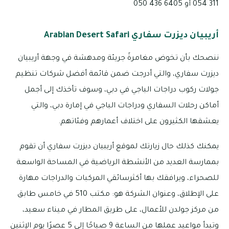
311 054 أو 6405 436 050
أريبيان ديزرت سفاري Arabian Desert Safari
ننصحك بأن تخوض مغامرةً جريئة ومدهشة في وجهة أريبيان
ديزرت سفاري، والتي أدرجت ضمن قائمة أفضل شركات تنظيم
جولات ركوب دراجات الباجي في دبي، وسوف تأخذك إلى أجمل
أماكن رحلات السفاري ودراجات الباجي في إمارة دبي، والتي
يعشقها الكثيرون على اختلاف أعمارهم وفئاتهم.
يمكنك كذلك حال زيارتك لموقع أريبيان ديزرت سفاري أن تقوم
بممارسة العديد من الأنشطة الرياضية في المساحة الواسعة
للصحراء، ويرافقك بها أكثرسائقي المركبات والدراجات مهارة
على الإطلاق، وعنوان الشركة هو: مكتب 510 في خامس طابق
من مركز جولدن للأعمال، على طريق المطار في ميناء سعيد،
وتبدأ مواعيد عملها من الساعة 9 صباحًا إلى 5 عصرًا يوم الإثنين