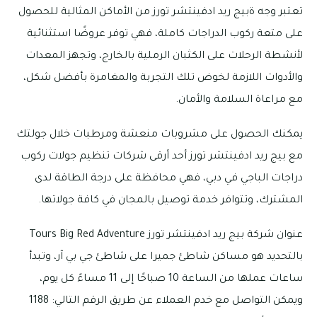
تعتبر وجه ةبيج ريد ادفينتشر تورز من الأماكن المثالية للحصول
على متعة ركوب الدراجات كاملة، فهي توفر عروضًا استثنائية
لأنشطة الرحلات على الكثبان الرملية بالخارج، وتجهز المعدات
والأدوات اللازمة لخوض تلك التجربة والمغامرة بأفضل شكل،
مع مراعاة السلامة والأمان.
يمكنك الحصول على مشروبات منعشة ومرطبات خلال جولتك
مع بيج ريد ادفينتشر تورز أحد أرقى شركات تنظيم جولات ركوب
دراجات الباجي في دبي، فهي محافظة على درجة الطاقة لدى
المشترك، وتتوافر خدمة توصيل بالمجان في كافة جولاتها.
عنوان شركة بيج ريد ادفينتشر تورز Tours Big Red Adventure
بالتحديد هو مساكن شاطئ جميرا على شاطئ جي بي آر، وتبدأ
ساعات عملها من الساعة 10 صباحًا إلى 11 مساءً كل يوم،
ويمكن التواصل مع خدم العملاء عن طريق الرقم التالي: 1188