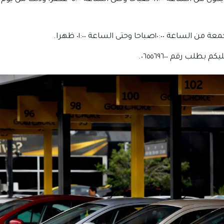
١٠صباحا وحتى الساعة ٠١:٠٠ ظهرا.
طلب رقم ٠٦٥٥٦٩٦٠٠.