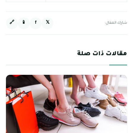
🔗
📱
f
𝕏
شارك المقال:
مقالات ذات صلة