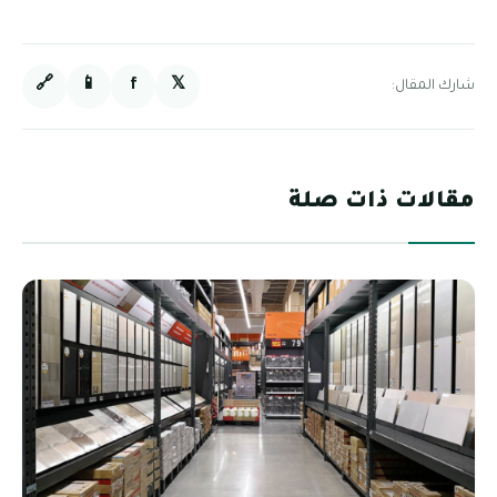
🔗
📱
f
𝕏
شارك المقال:
مقالات ذات صلة