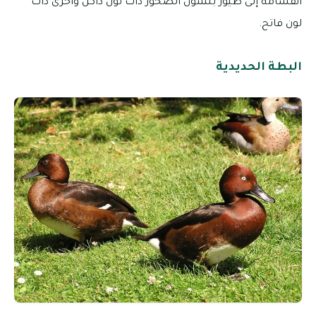
انقسامه إلى طيور بلشون الصخور ذات لون داكن وأخرى ذات
لون فاتح.
البطة الحديدية