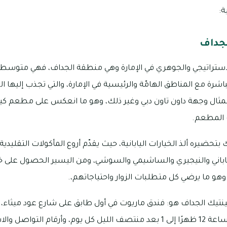
ة:
لجداف
استراتيجي والجوهري في الإمارة وهي منطقة الجداف، فهي متوسطة م
اشرة مع المناطق الهامّة والرئيسية في الإمارة، والتي تجذب إليها
لمثال وجهة داون تاون دبي وغير ذلك، وهو ما انعكس على مطعم كيمو
 المطعم.
تحضيره ألذ الخيارات اليابانية، حيث يقدّم أروع المأكولات التقليدية
ياباني والنيجيري والساشيمي والسوشي، ومن اليسير الحصول على خ
ًا، وهو ما يرضي كل متطلبات الزوار واحتياجاتهم،.
ينتيك الجداف هو: فندق ماريوت في أول طابق على شارع عود ميثاء، 
دبي، ويفتح المطعم من الساعة 12 ظهرًا إلى 1 بعد منتصف الليل كل يوم، وأر