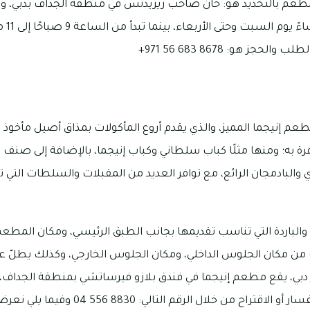
لمطعم بالتحديد هو: خان صاحب ريزيدنس في منطقة الجداف بدبي، وت
الساعة 
جز هو: 8678 683 56 971+
عم إنيجما المميز، والذي يقدم أروع المأكولات بمذاق أصيل مأخوذ م
فرة به؛ ومنها مثلًا كباب سلطاني وكباب إنيجما، بالإضافة إلى صنف ك
والبادمجان الرائع، مع توافر العديد من المقبلات والسلطات التي
والباردة التي تناسب تقديمها بجانب الطبق الرئيسي، ومكان المطعم
من مكان الجلوس الداخلي، ومكان الجلوس الخارجي، وكذلك يطلّ عل
ور دبي، يقع مطعم إنيجما في فندق بلازو فيرساتشي بمنطقة الجداف
ل الرقم التالي: 8830 556 04 وفيما يلي نعرض مواعيد وجباته اليومية: