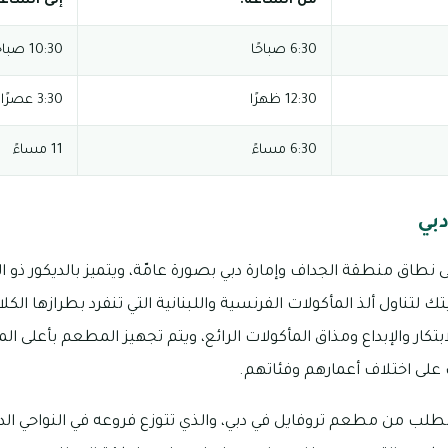
من الساعة:
إلى الساعة
6:30 صباحًا
10:30 صباحًا
12:30 ظهرًا
3:30 عصرًا
6:30 مساءً
11 مساءً
بي
طاق منطقة الجداف وإمارة دبي بصورة عامّة، ويتميز بالديكور ذو 
 لتناول ألذ المأكولات الفرنسية واللبنانية التي تنفرد بطرازها الك
بتكار والإبداع ومذاق المأكولات الرائع، ويتم تجهيز المطعم بأعلى المع
ت على اختلاف أعمارهم وفئاتهم.
طلب من مطعم تروفايل في دبي، والذي تتوزع فروعه في النواحي الداخ