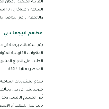
العربية المتحدة، ومكان ا
والجمعة، ورقم التواصل والطلب والح
مطعم انيجما دبي
يتم استقبالك برحابة في مط
المأكولات الفارسية المتوا
الطلب على الدجاج المشوي 
المحضر بعناية فائقة.
تتنوع المشروبات الساخنة 
فيرساتشي في دبي، ويتألف 
تُبرِز المسبح الرئيسي وخ
بالتواصل للطلب أو الاستفسار أو الاقتراح من خلا