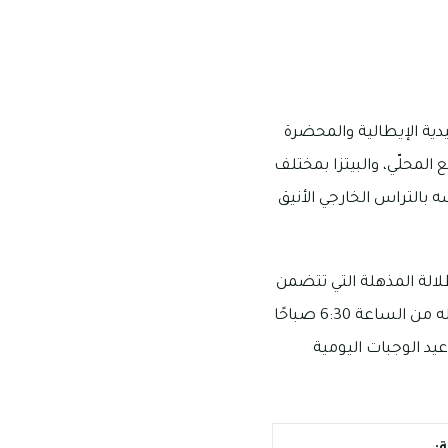
يدية الإيطالية والمحضرة
المحلّي، والبيتزا بمختلف
 بالتراس الخارجي الأنيق
طلالة المذهلة التي تتضمن
منظر منطقة خور دبي الحيوية، ومكان مطعم تيمو هو روتانا سويت بالجداف، وتبدأ مواعيد عمله من الساعة 6:30 صباحًا
ل والاستفسار هو: 2292 596 04 وفيما يلي مواعيد الوجبات اليومية