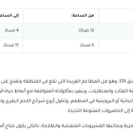
من الساعة:
إلى الساعة
12 صباحًا
4 مساءً
6 مساءً
11 مساءً
يتبع مطعم فيوجن دبي فندق S19، وهو من المطاعم الفريدة التي تقع في المنطقة وتفتح
لفئات والمتطلبات، وينفرد بمأكولاته المتوافقة مع أنماط حياة الزب
اتية أو البروتينية في المطعم، وتناول أروع شرائح اللحم البقري ول
إلى الخضروات المتنوعة اللذيذة.
رية وبجانبها المشروبات المنعشة والطازجة، بالتالي يكون متاح أم